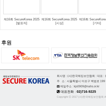
제16회 SecureKorea 2025
제16회 SecureKorea 2025
제16회 SecureKore
[발표자]
[시상]
[기타]
후원
회사명 : (사)한국해킹보안협회
|
대표 :
주 소 : 서울특별시 마포구 백범로 199
메일주소 :
kjs0909@nahs.or.kr
대표전화 :
02)716-9225
Copyright ⓒ 2017 (사)한국해킹보안협회 All r